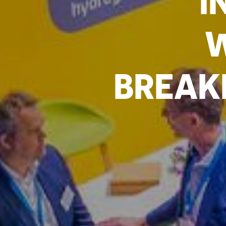
I
W
BREAK