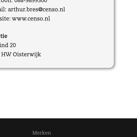
foon: 088-9899300
il:
arthur.bres@censo.nl
ite:
www.censo.nl
tie
ind 20
 HW Oisterwijk
Merken