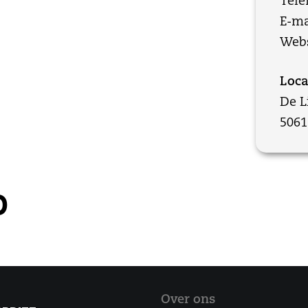
Tele
E-ma
Webs
Loca
De L
5061
O
Over ons