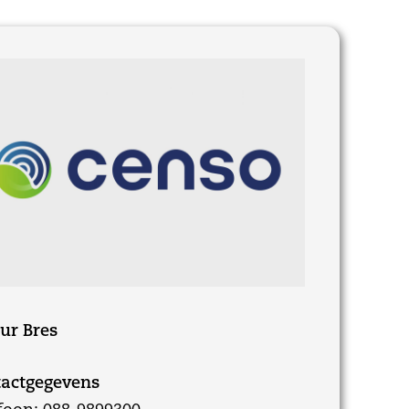
ur Bres
actgegevens