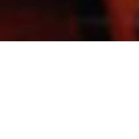
Boels Industrial is de zwaargewichttak van het
bekende verhuurbedrijf. De
zakelijke klant
kan er terecht voor een ruim assortiment
specialistisch materiaal
voor zelfs de aller
ingewikkeldste klussen en projectmatige