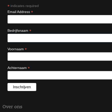
*
indicates required
*
Email Address
*
Bedrijfsnaam
*
Voornaam
*
Achternaam
Over ons