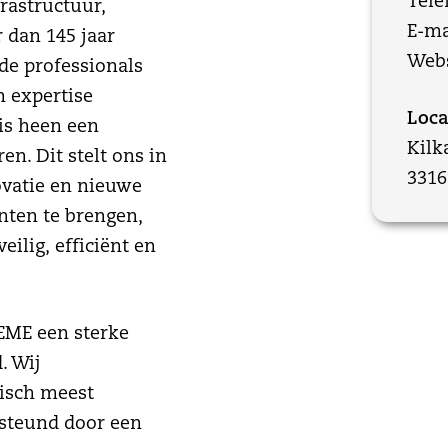
Tele
rastructuur,
E-ma
 dan 145 jaar
Webs
de professionals
 expertise
Loca
is heen een
Kilk
. Dit stelt ons in
3316
ovatie en nieuwe
nten te brengen,
ilig, efficiënt en
DEME een sterke
. Wij
gisch meest
steund door een