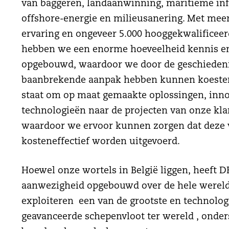
van baggeren, landaanwinning, maritieme inf
offshore-energie en milieusanering. Met meer
ervaring en ongeveer 5.000 hooggekwalificeer
hebben we een enorme hoeveelheid kennis en
opgebouwd, waardoor we door de geschieden
baanbrekende aanpak hebben kunnen koesteren
staat om op maat gemaakte oplossingen, inn
technologieën naar de projecten van onze kla
waardoor we ervoor kunnen zorgen dat deze ve
kosteneffectief worden uitgevoerd.
Hoewel onze wortels in België liggen, heeft 
aanwezigheid opgebouwd over de hele wereld
exploiteren
een van de grootste en technolo
geavanceerde schepenvloot ter wereld
, onder