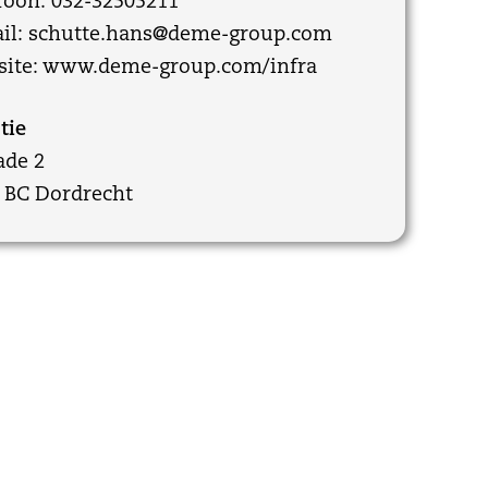
foon: 032-32505211
il:
schutte.hans@deme-group.com
ite:
www.deme-group.com/infra
tie
ade 2
 BC Dordrecht