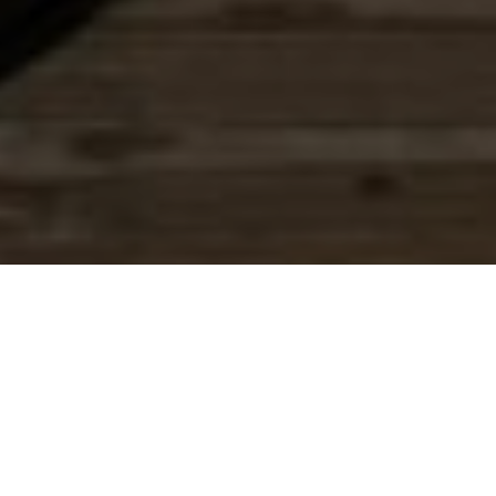
Droomt u ervan om een wereld te creëren
waarin elke jongere, ongeacht achtergrond, de