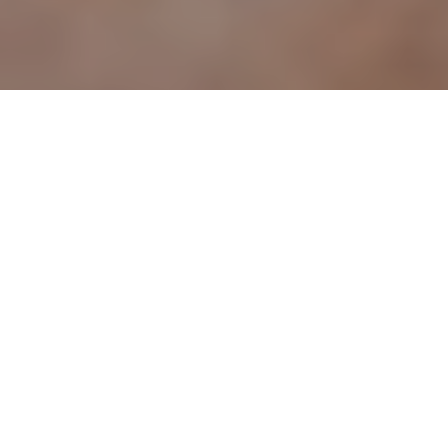
Tandarts van het Jaar werd Didi Landman
vreemd genoeg niet. Wel won ze met Sociale
Tandarts Rotterdam een award voor het ‘beste
initiatief ter bevordering van de
tandheelkunde of mondzorg’. Als
straattandarts maakt Landman deel uit van