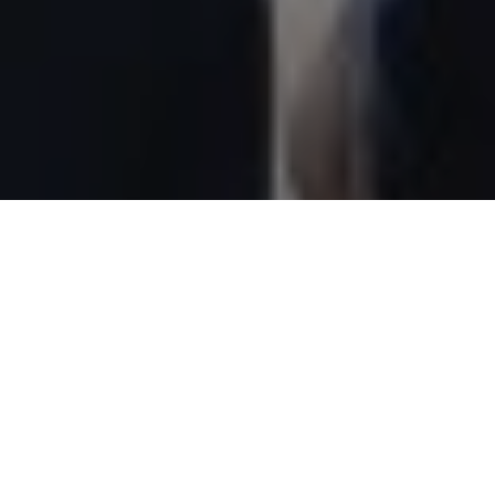
IMAP Netherlands, vanaf zijn oprichting stevig
geworteld in het Rotterdamse, viert het 20-
jarig bestaan. Geen terugblik, maar een stevige