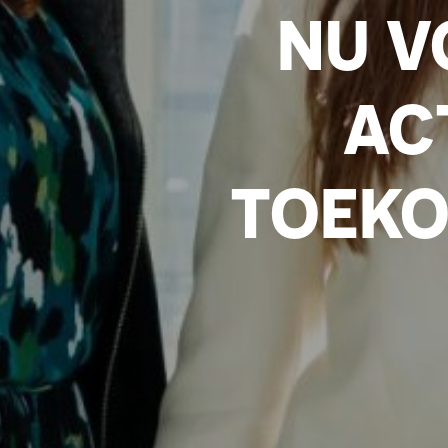
NU V
AC
TOEKO