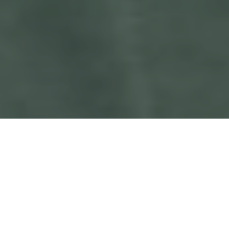
Hij verzorgt ‘Praatjesmakers’ maar is zelf ook
een begenadigd spreker. En meer, want