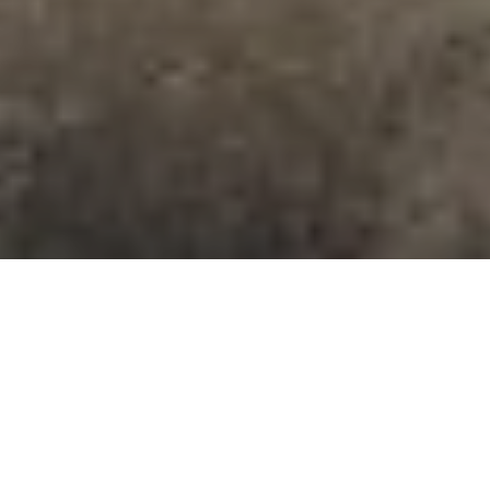
Niet alles is kalibratie-plichtig maar waar het
dat wél is, gaat het om exactheid tot ver achter