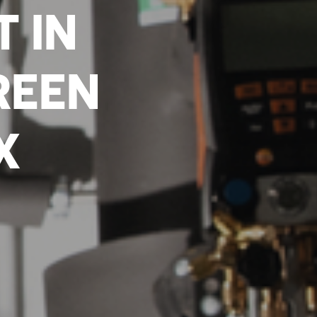
T IN
REEN
X