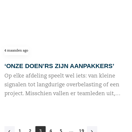
4 maanden ago
‘ONZE DOEN’RS ZIJN AANPAKKERS’
Op elke afdeling speelt wel iets: van kleine
signalen tot langdurige overbelasting of een
project. Misschien vallen er teamleden uit,…
read more
1
2
3
4
5
…
19